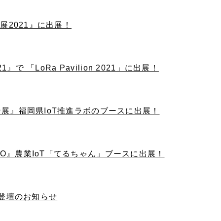
流展2021』に出展！
21』で 「LoRa Pavilion 2021」に出展！
ョン展』福岡県IoT推進ラボのブースに出展！
PO』農業IoT「てるちゃん」ブースに出展！
出展・登壇のお知らせ