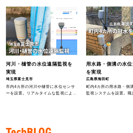
河川・樋管の水位遠隔監視を
用水路・側溝の水位
実現
を実現
埼玉県富士見市
広島県海田町
市内4カ所の河川や樋管に水位センサ
町内4カ所の用水路・側
ーを設置。リアルタイムな監視によ
監視システムを設置。職
り、迅速で確実な水防対応を支えてい
と迅速な初動判断を支え
ます。
TechBLOG