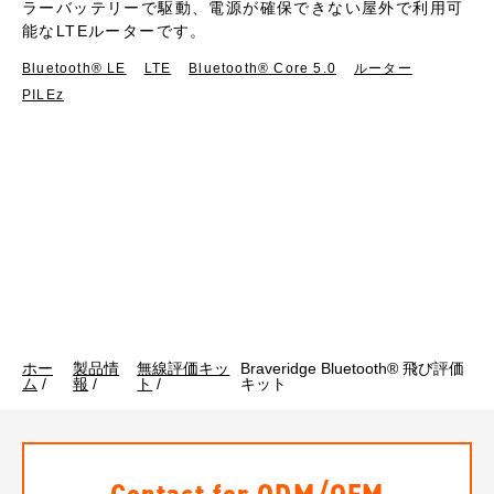
ラーバッテリーで駆動、電源が確保できない屋外で利用可
能なLTEルーターです。
Bluetooth®︎ LE
LTE
Bluetooth® Core 5.0
ルーター
PILEz
ホー
製品情
無線評価キッ
Braveridge Bluetooth® 飛び評価
ム
/
報
/
ト
/
キット