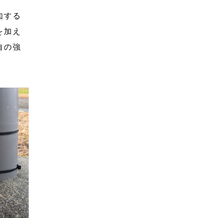
知する
を加え
自の強