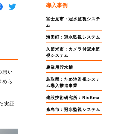
導入事例
富士見市：冠水監視システ
ム
海田町：冠水監視システム
久留米市：カメラ付冠水監
視システム
農業用貯水槽
の憩い
鳥取県：ため池監視システ
求めら
ム導入推進事業
建設技術研究所：RisKma
いた実証
糸島市：冠水監視システム