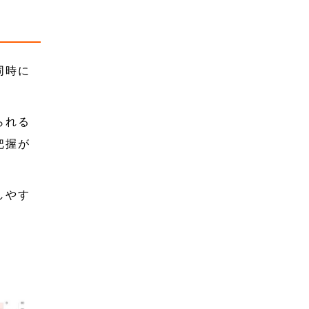
同時に
られる
把握が
しやす