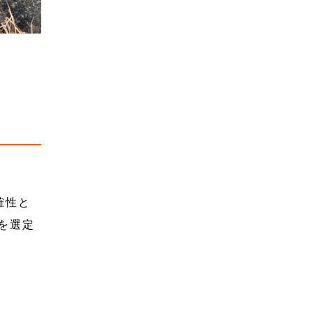
確性と
ムを選定