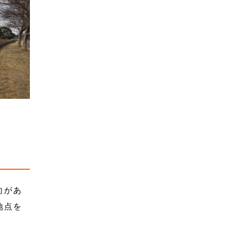
向があ
地点を