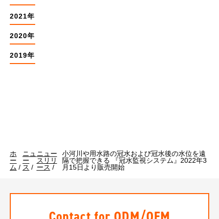
2021年
2020年
2019年
ホ
ニュ
ニュー
小河川や用水路の冠水および冠水後の水位を遠
ー
ー
スリリ
隔で把握できる 『冠水監視システム』2022年3
ム
/
ス
/
ース
/
月15日より販売開始
Contact for ODM/OEM