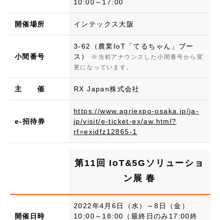
10:00～17:00
開催場所
インテックス大阪
3-62（農業IoT「てるちゃん」ブー
小間番号
ス）
※当初アナウンスした小間番号から変
更になっています。
主 催
RX Japan株式会社
https://www.agriexpo-osaka.jp/
ja-
e-招待券
jp/visit/e-ticket-ex/aw.
html?
rf=exidfz12865-1
第11回 IoT&5Gソリューショ
ン展 春
2022年4月6日（水）～8日（金）
開催日時
10:00～18:00（最終日のみ17:00終