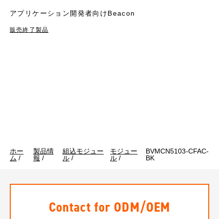
アプリケーション開発者向けBeacon
販売終了製品
ホー
製品情
組込モジュー
モジュー
BVMCN5103-CFAC-
ム
/
報
/
ル
/
ル
/
BK
Contact for ODM/OEM