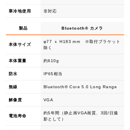
寒冷地使用
非対応
製品
Bluetooth®︎ カメラ
φ77 ｘ H183 mm ※取付ブラケット
本体サイズ
除く
本体重量
約610g
防水
IP65相当
無線
Bluetooth®︎ Core 5.0 Long Range
解像度
VGA
約5年間（静止画VGA画質、3回/日撮
電池寿命
影として）