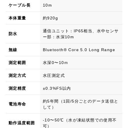
ケーブル長
10m
本体重量
約920g
通信ユニット：IP65相当、水中センサ
防水
ー部：水深10m
無線
Bluetooth®︎ Core 5.0 Long Range
測定範囲
水深0〜10ｍ
測定方式
水圧測定式
測定精度
±0.3%FS以内
約5年間（1回/5分ごとのデータ送信と
電池寿命
して）
-10〜50℃（水が凍結状態での使用不
動作温度範囲
可）