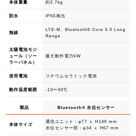
本体重量
約3.7kg
防水
IP55相当
LTE-M、Bluetooth®︎ Core 5.0 Long
無線
Range
太陽電池モジ
ュール（ソー
最大動作電力6W
ラーパネル）
使用電池
リチウムセラミック電池
動作温度範囲
-10〜50℃
製品
Bluetooth®︎ 水位センサー
通信ユニット：φ77 ｘ H149 mm
本体サイズ
水位センサー部：φ34 ｘ H67 mm