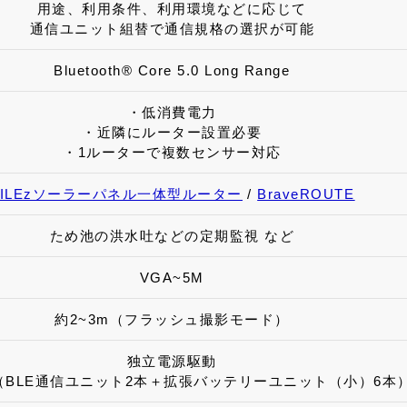
用途、利用条件、利用環境などに応じて
通信ユニット組替で通信規格の選択が可能
Bluetooth®︎ Core 5.0 Long Range
・低消費電力
・近隣にルーター設置必要
・1ルーターで複数センサー対応
PILEzソーラーパネル一体型ルーター
/
BraveROUTE
ため池の洪水吐などの定期監視 など
VGA~5M
約2~3m（フラッシュ撮影モード）
独立電源駆動
3A（BLE通信ユニット2本＋拡張バッテリーユニット（小）6本