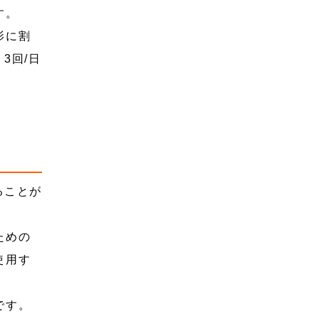
す。
影に割
3回/日
ることが
ための
使用す
です。