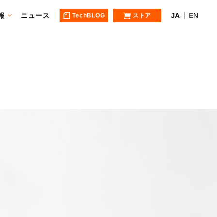
報
ニュース
JA
EN
TechBLOG
ストア