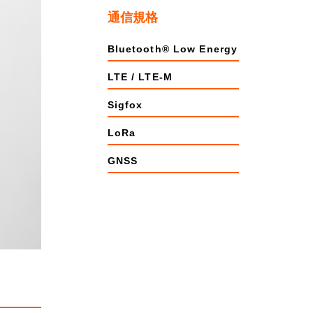
通信規格
Bluetooth® Low Energy
LTE / LTE-M
Sigfox
LoRa
GNSS