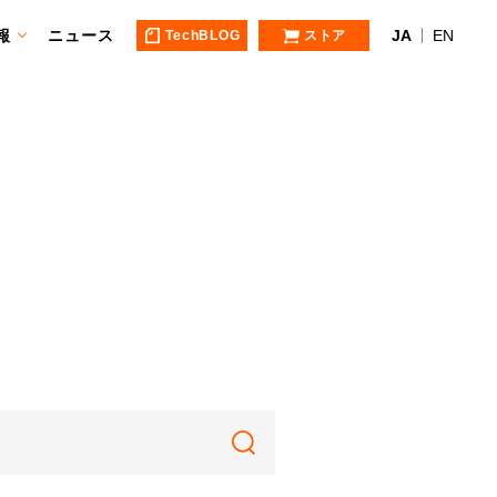
報
ニュース
JA
EN
TechBLOG
ストア