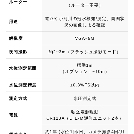
ルーター
（ルーター不要）
道路や小河川の冠水検知/測定、周囲状
用途
況の画像による確認
解像度
VGA~5M
夜間撮影
約2~3m（フラッシュ撮影モード）
標準1m
水位測定範囲
（オプション：~10m）
水位測定精度
±0.3%FS以内
測定方式
水圧測定式
独立電源駆動
電源
​CR123A（LTE-M通信ユニット2本）
約1年 (水位1回/日、カメラ撮影4回/月