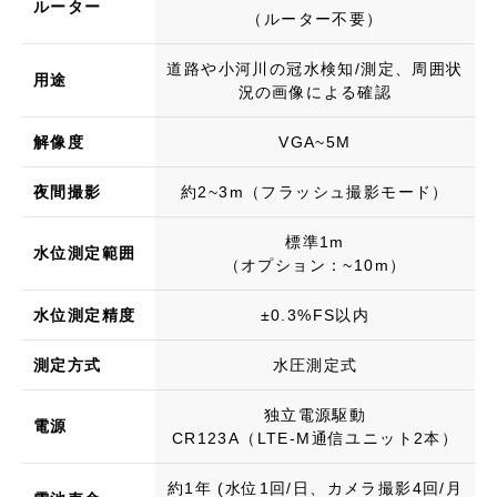
ルーター
（ルーター不要）
道路や小河川の冠水検知/測定、周囲状
用途
況の画像による確認
解像度
VGA~5M
夜間撮影
約2~3m（フラッシュ撮影モード）
標準1m
水位測定範囲
（オプション：~10m）
水位測定精度
±0.3%FS以内
測定方式
水圧測定式
独立電源駆動
電源
​CR123A（LTE-M通信ユニット2本）
約1年 (水位1回/日、カメラ撮影4回/月