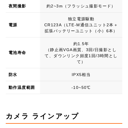
夜間撮影
約2~3m（フラッシュ撮影モード）
独立電源駆動
電源
​CR123A（LTE-M通信ユニット2本＋
拡張バッテリーユニット（小）6本）
約1.5年
（静止画VGA画質、3回/日撮影とし
電池寿命
て、ダウンリンク頻度1回/3時間とし
て）
防水
IPX5相当
動作温度範囲
-10~50℃
カメラ ラインアップ